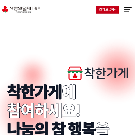
경기 모금회
지회 선택 목록 열기
현재 선택된 지회
메뉴열
착한가게
착한가게
에
참여하세요!
나눔의 참 행복
을