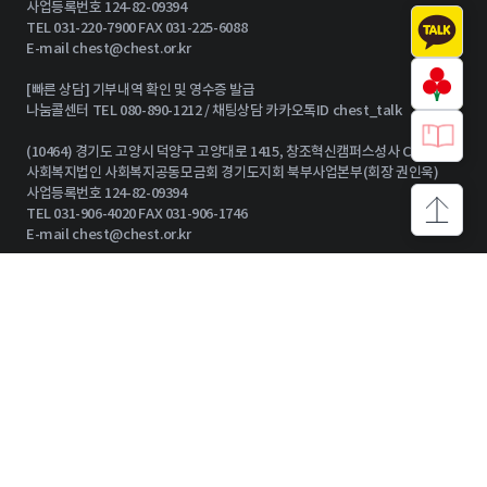
사업등록번호 124-82-09394
TEL 031-220-7900 FAX 031-225-6088
E-mail
chest@chest.or.kr
[빠른 상담] 기부내역 확인 및 영수증 발급
나눔콜센터 TEL 080-890-1212 / 채팅상담 카카오톡ID chest_talk
(10464) 경기도 고양시 덕양구 고양대로 1415, 창조혁신캠퍼스성사 C동 15층
사회복지법인 사회복지공동모금회 경기도지회 북부사업본부(회장 권인욱)
사업등록번호 124-82-09394
TEL 031-906-4020 FAX 031-906-1746
상단으로
E-mail
chest@chest.or.kr
기부참여 안내
기부자 그룹