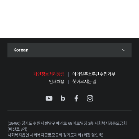
현재 선택된 언어
Korean
언어 선택 메뉴 열기
개인정보처리방침
이메일주소무단수집거부
인재채용
찾아오시는 길
(16460) 경기도 수원시 팔달구 매산로 66 마로빌딩 3층 사회복지공동모금회
(매산로 3가)
사회복지법인 사회복지공동모금회 경기도지회 (회장 권인욱)