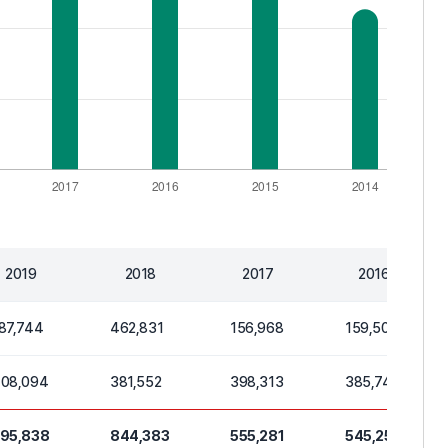
2019
2018
2017
2016
87,744
462,831
156,968
159,507
08,094
381,552
398,313
385,744
95,838
844,383
555,281
545,251