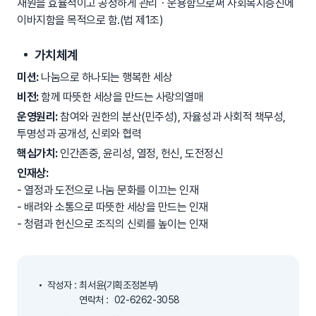
재원을 효율적이고 공정하게 관리ㆍ운용함으로써 사회복지증진에
이바지함을 목적으로 함.(법 제1조)
가치체계
미션:
나눔으로 하나되는 행복한 세상
비전:
함께 따뜻한 세상을 만드는 사랑의열매
운영원리:
참여와 권한의 분산(민주성), 자율성과 사회적 책무성,
투명성과 공개성, 신뢰와 협력
핵심가치:
인간존중, 윤리성, 열정, 헌신, 도전정신
인재상:
- 열정과 도전으로 나눔 문화를 이끄는 인재
- 배려와 소통으로 따뜻한 세상을 만드는 인재
- 청렴과 헌신으로 조직의 신뢰를 높이는 인재
작성자 : 최서윤(기획조정본부)
연락처 :
02-6262-3058