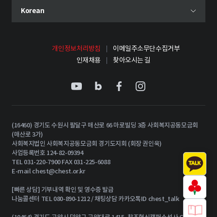
현재 선택된 언어
Korean
언어 선택 메뉴 열기
개인정보처리방침
이메일주소무단수집거부
인재채용
찾아오시는 길
(16460) 경기도 수원시 팔달구 매산로 66 마로빌딩 3층 사회복지공동모금회
(매산로 3가)
사회복지법인 사회복지공동모금회 경기도지회 (회장 권인욱)
사업등록번호 124-82-09394
TEL 031-220-7900 FAX 031-225-6088
E-mail
chest@chest.or.kr
[빠른 상담] 기부내역 확인 및 영수증 발급
나눔콜센터 TEL 080-890-1212 / 채팅상담 카카오톡ID chest_talk