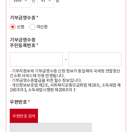
년
월
기부금영수증
*
신청
미신청
기부금영수증
주민등록번호
*
-
· 기부자정보와 기부금영수증 신청 정보가 동일해야 국세청 연말정산
간소화 서비스에 자동 반영됩니다.
· 기부금영수증발급을 위한 필수 정보입니다.
· 개인정보보호법 제2조, 사회복지공동모금회법 제18조, 소득세법 제
160조의3, 소득세법시행령 제208조의 3
우편번호
*
우편번호 검색