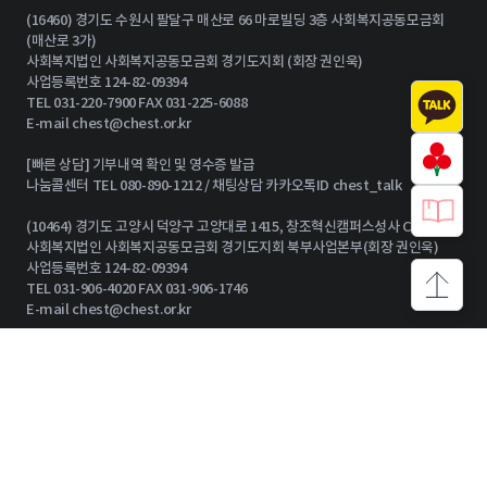
(16460) 경기도 수원시 팔달구 매산로 66 마로빌딩 3층 사회복지공동모금회
(매산로 3가)
사회복지법인 사회복지공동모금회 경기도지회 (회장 권인욱)
사업등록번호 124-82-09394
TEL 031-220-7900 FAX 031-225-6088
E-mail
chest@chest.or.kr
[빠른 상담] 기부내역 확인 및 영수증 발급
나눔콜센터 TEL 080-890-1212 / 채팅상담 카카오톡ID chest_talk
(10464) 경기도 고양시 덕양구 고양대로 1415, 창조혁신캠퍼스성사 C동 15층
사회복지법인 사회복지공동모금회 경기도지회 북부사업본부(회장 권인욱)
사업등록번호 124-82-09394
TEL 031-906-4020 FAX 031-906-1746
상단으로
E-mail
chest@chest.or.kr
기부참여 안내
기부자 그룹