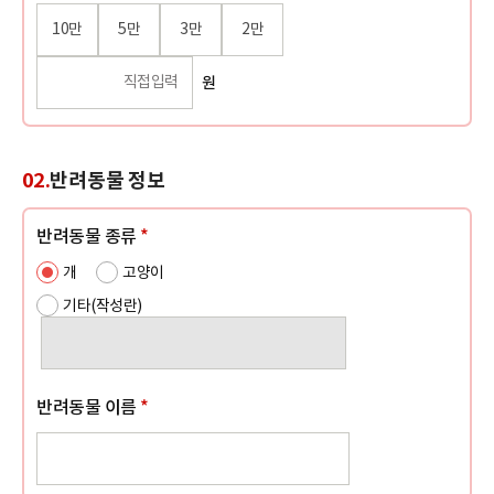
10만
5만
3만
2만
원
02.
반려동물 정보
반려동물 종류
*
개
고양이
기타(작성란)
반려동물 이름
*