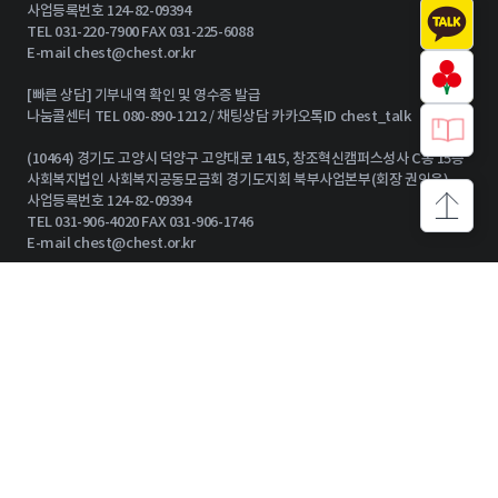
사업등록번호 124-82-09394
TEL 031-220-7900 FAX 031-225-6088
E-mail
chest@chest.or.kr
[빠른 상담] 기부내역 확인 및 영수증 발급
나눔콜센터 TEL 080-890-1212 / 채팅상담 카카오톡ID chest_talk
(10464) 경기도 고양시 덕양구 고양대로 1415, 창조혁신캠퍼스성사 C동 15층
사회복지법인 사회복지공동모금회 경기도지회 북부사업본부(회장 권인욱)
사업등록번호 124-82-09394
상단으로
TEL 031-906-4020 FAX 031-906-1746
E-mail
chest@chest.or.kr
기부참여 안내
기부자 그룹