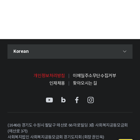
현재 선택된 언어
Korean
언어 선택 메뉴 열기
개인정보처리방침
이메일주소무단수집거부
인재채용
찾아오시는 길
(16460) 경기도 수원시 팔달구 매산로 66 마로빌딩 3층 사회복지공동모금회
(매산로 3가)
사회복지법인 사회복지공동모금회 경기도지회 (회장 권인욱)